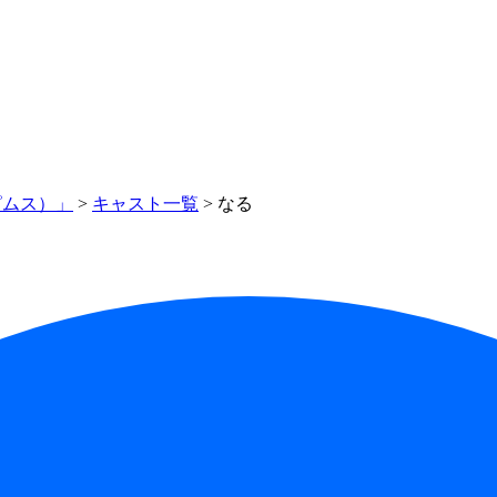
ピムス）」
>
キャスト一覧
> なる