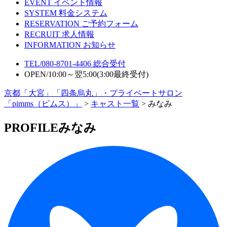
EVENT
イベント情報
SYSTEM
料金システム
RESERVATION
ご予約フォーム
RECRUIT
求人情報
INFORMATION
お知らせ
TEL/
080-8701-4406
総合受付
OPEN/
10:00～翌5:00(3:00最終受付)
京都「大宮」「四条烏丸」・プライベートサロン
「pimms（ピムス）」
>
キャスト一覧
> みなみ
PROFILE
みなみ