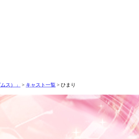
ピムス）」
>
キャスト一覧
> ひまり