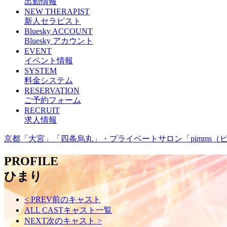
出勤情報
NEW THERAPIST
新人セラピスト
Bluesky ACCOUNT
Bluesky アカウント
EVENT
イベント情報
SYSTEM
料金システム
RESERVATION
ご予約フォーム
RECRUIT
求人情報
京都「大宮」「四条烏丸」・プライベートサロン「pimms（
PROFILE
ひまり
< PREV
前のキャスト
ALL CAST
キャスト一覧
NEXT
次のキャスト
>