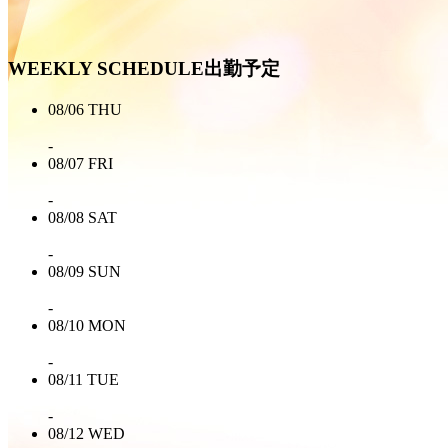
WEEKLY SCHEDULE
出勤予定
08/06
THU
-
08/07
FRI
-
08/08
SAT
-
08/09
SUN
-
08/10
MON
-
08/11
TUE
-
08/12
WED