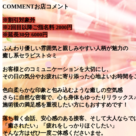
COMMENT
お店コメント
※割引対象外
※2回目以降ご指名料 2000円
※延長30分 6000円
ふんわり優しい雰囲気と親しみやすい人柄が魅力の
癒し系セラピスト☆ミ
お客様とのコミュニケーションを大切にし、
その日の気分やお疲れに寄り添った心地よいお時間を
色白柔らかな印象と包み込むような癒しの空気感
さらに自然な密着で、心も身体もゆったりリラックス
施術後の満足感を重視したい方にもおすすめです！
落ち着く会話、安心感のある接客、そして大人ならで
「癒されたい」「疲れをしっかりほぐしたい」
そんな方はぜひ一度ご体感くださいませ。