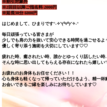
※割引対象外
※2回目以降ご指名料 2000円
※延長30分 6000円
はじめまして、ひまりです°˖✧◝(⁰▿⁰)◜✧˖°
毎日頑張っている皆さまが
少しでも肩の力を抜いて安心できる時間を過ごせるよ
優しく寄り添う施術を大切にしています♡♡
疲れた時、癒されたい時、誰かとゆっくり話したい時
そんな時に思い出してもらえる存在になれたら嬉しい
お疲れのお身体もお任せください！！
心も身体も軽くなって帰っていただけるよう、精一杯
お会いできるご縁を楽しみにお待ちしています♡