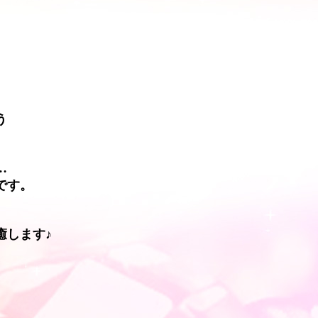
う
…
です。
癒します♪