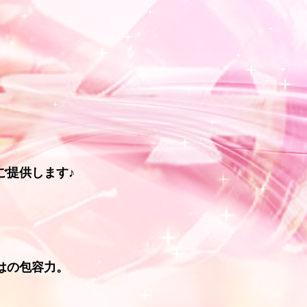
ご提供します♪
♪
はの包容力。